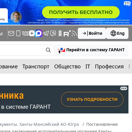
м
Войти
Eng
Перейти в систему ГАРАНТ
ование
Транспорт
Общество
IT
Профессия
П
окументы. Ханты-Мансийский АО-Югра
Постановление
Порядке заключения исполнительными органами Ханты-