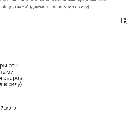
обществами" (документ не вступил в силу)
ры от 1
ьными
оговоров
 в силу)
ийского