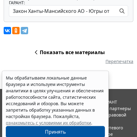
ГАРАНТ:
Показать все материалы
Перепечатка
Мы обрабатываем локальные данные
браузера и используем инструменты
аналитики в целях улучшения и обеспечения
работоспособности сайта, статистических
© ООО "НПП "ГАРАНТ-СЕРВИС", 2026. Система ГАРАНТ
исследований и обзоров. Вы можете
выпускается с 1990 года. Компания "Гарант" и ее партнеры
запретить обработку указанных данных в
являются участниками Российской ассоциации правовой
настройках браузера. Пожалуйста,
информации ГАРАНТ.
ознакомьтесь с условиями их обработки
.
Портал ГАРАНТ.РУ зарегистрирован в качестве сетевого
Принять
издания Федеральной службой по надзору в сфере