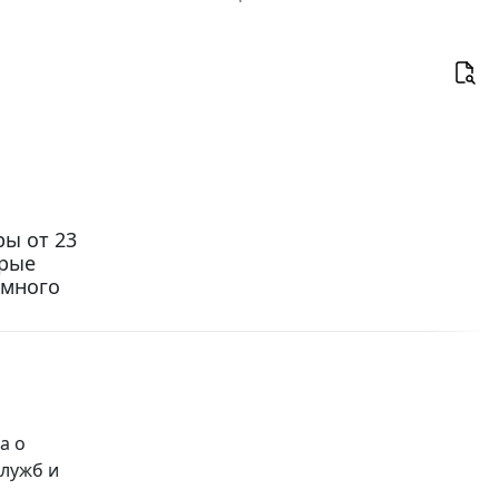
ы от 23
орые
омного
а о
лужб и