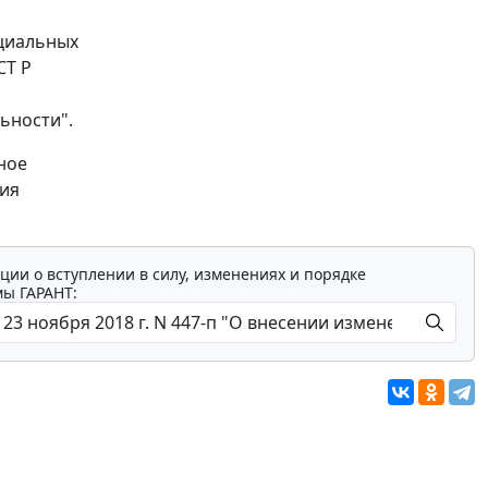
оциальных
СТ Р
ьности".
ное
вия
ции о вступлении в силу, изменениях и порядке
мы ГАРАНТ: