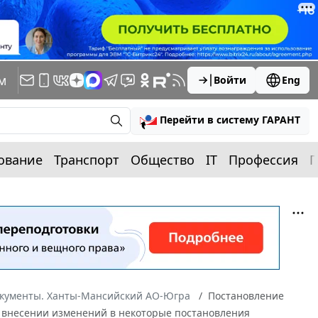
м
Войти
Eng
Перейти в систему ГАРАНТ
ование
Транспорт
Общество
IT
Профессия
П
окументы. Ханты-Мансийский АО-Югра
Постановление
"О внесении изменений в некоторые постановления