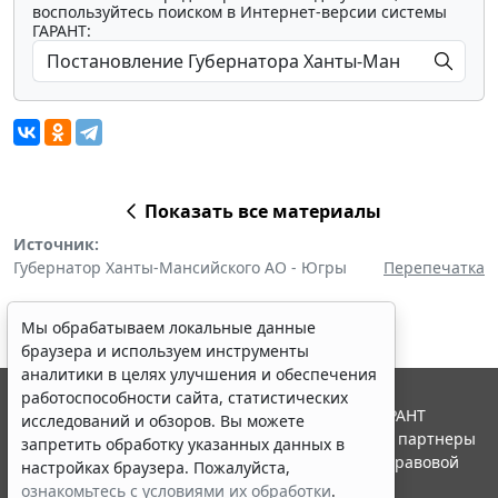
воспользуйтесь поиском в Интернет-версии системы
ГАРАНТ:
Показать все материалы
Источник:
Губернатор Ханты-Мансийского АО - Югры
Перепечатка
Мы обрабатываем локальные данные
браузера и используем инструменты
аналитики в целях улучшения и обеспечения
работоспособности сайта, статистических
© ООО "НПП "ГАРАНТ-СЕРВИС", 2026. Система ГАРАНТ
исследований и обзоров. Вы можете
выпускается с 1990 года. Компания "Гарант" и ее партнеры
запретить обработку указанных данных в
являются участниками Российской ассоциации правовой
настройках браузера. Пожалуйста,
информации ГАРАНТ.
ознакомьтесь с условиями их обработки
.