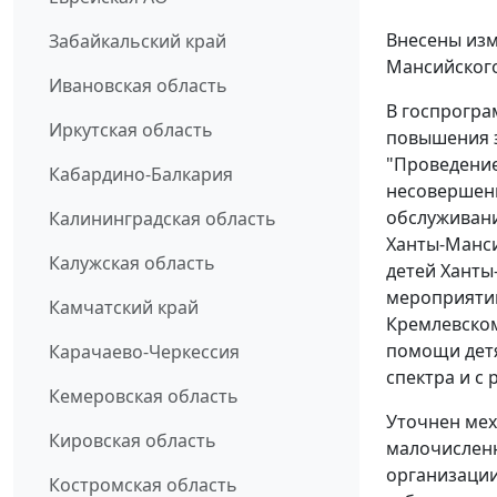
Внесены изм
Забайкальский край
Мансийского
Ивановская область
В госпрогра
Иркутская область
повышения э
"Проведение
Кабардино-Балкария
несовершен
обслуживан
Калининградская область
Ханты-Манси
Калужская область
детей Ханты
мероприятии
Камчатский край
Кремлевском
помощи детя
Карачаево-Черкессия
спектра и с
Кемеровская область
Уточнен мех
Кировская область
малочисленн
организации
Костромская область