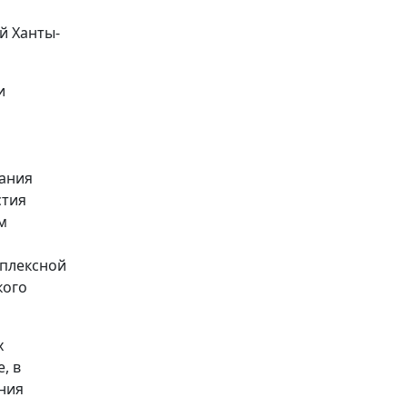
й Ханты-
и
ания
стия
м
мплексной
кого
х
, в
ния