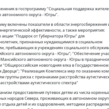
енения в госпрограмму "Социальная поддержка жителе
 автономного округа - Югры".
мму включены показатели в области энергосбережения 
нергетической эффективности, а также мероприятия:
 акции "Подарок от Губернатора Югры" для
нолетних, признанных нуждающимися в социальном
ии, пребывающих в учреждениях социального обслужив
йского автономного округа - Югры"; "Обеспечение уча
-Мансийского автономного округа - Югры в празднично
 "Общероссийская новогодняя елка в Государственном
 Дворце"; "Реализация Комплекса мер по оказанию ко
м группы риска с признаками расстройства аутистичес
 расстройствами аутистического спектра"
анизм предоставления путевок детям из числа коренны
ых народов Севера, проживающих в автономном округе
 отдыха детей и их оздоровления, методики распределе