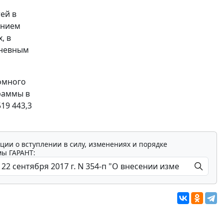
й
ей в
анием
, в
 дневным
омного
раммы в
519 443,3
ции о вступлении в силу, изменениях и порядке
мы ГАРАНТ: