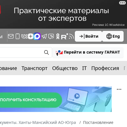
м
Войти
Eng
Перейти в систему ГАРАНТ
ование
Транспорт
Общество
IT
Профессия
П
окументы. Ханты-Мансийский АО-Югра
Постановление