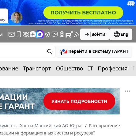
м
Войти
Eng
Перейти в систему ГАРАНТ
ование
Транспорт
Общество
IT
Профессия
П
окументы. Ханты-Мансийский АО-Югра
Распоряжение
аризации информационных систем и ресурсов"