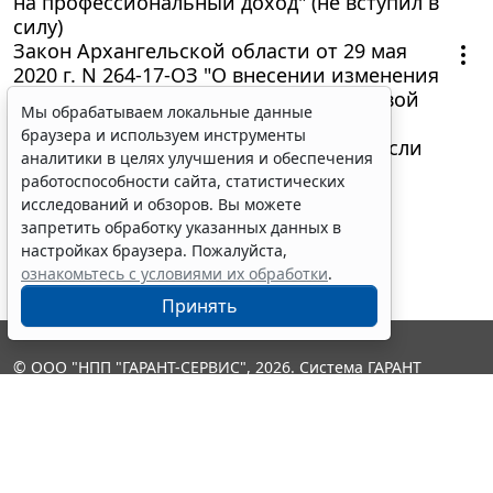
на профессиональный доход" (не вступил в
силу)
Закон Архангельской области от 29 мая
2020 г. N 264-17-ОЗ "О внесении изменения
в областной закон "О размере налоговой
Мы обрабатываем локальные данные
ставки при применении упрощенной
браузера и используем инструменты
системы налогообложения в случае, если
аналитики в целях улучшения и обеспечения
объектом налогообложения являются
работоспособности сайта, статистических
доходы, уменьшенные на величину
исследований и обзоров. Вы можете
расходов"
запретить обработку указанных данных в
настройках браузера. Пожалуйста,
ознакомьтесь с условиями их обработки
.
Принять
© ООО "НПП "ГАРАНТ-СЕРВИС", 2026. Система ГАРАНТ
выпускается с 1990 года. Компания "Гарант" и ее партнеры
являются участниками Российской ассоциации правовой
информации ГАРАНТ.
Контакты
8-800-200-88-88