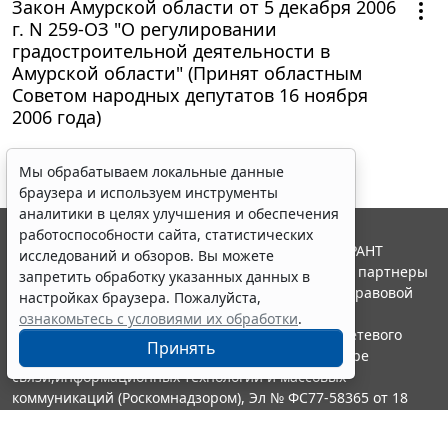
Закон Амурской области от 5 декабря 2006
г. N 259-ОЗ "О регулировании
градостроительной деятельности в
Амурской области" (Принят областным
Советом народных депутатов 16 ноября
2006 года)
Мы обрабатываем локальные данные
браузера и используем инструменты
аналитики в целях улучшения и обеспечения
работоспособности сайта, статистических
© ООО "НПП "ГАРАНТ-СЕРВИС", 2026. Система ГАРАНТ
исследований и обзоров. Вы можете
выпускается с 1990 года. Компания "Гарант" и ее партнеры
запретить обработку указанных данных в
являются участниками Российской ассоциации правовой
настройках браузера. Пожалуйста,
информации ГАРАНТ.
ознакомьтесь с условиями их обработки
.
Портал ГАРАНТ.РУ зарегистрирован в качестве сетевого
Принять
издания Федеральной службой по надзору в сфере
связи,информационных технологий и массовых
коммуникаций (Роскомнадзором), Эл № ФС77-58365 от 18
июня 2014 года.