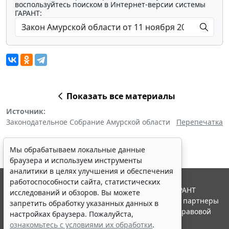
воспользуйтесь поиском в Интернет-версии системы
ГАРАНТ:
Показать все материалы
Источник:
Законодательное Собрание Амурской области
Перепечатка
Мы обрабатываем локальные данные
браузера и используем инструменты
аналитики в целях улучшения и обеспечения
работоспособности сайта, статистических
© ООО "НПП "ГАРАНТ-СЕРВИС", 2026. Система ГАРАНТ
исследований и обзоров. Вы можете
выпускается с 1990 года. Компания "Гарант" и ее партнеры
запретить обработку указанных данных в
являются участниками Российской ассоциации правовой
настройках браузера. Пожалуйста,
информации ГАРАНТ.
ознакомьтесь с условиями их обработки
.