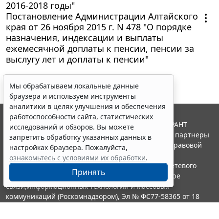
2016-2018 годы"
Постановление Администрации Алтайского
края от 26 ноября 2015 г. N 478 "О порядке
назначения, индексации и выплаты
ежемесячной доплаты к пенсии, пенсии за
выслугу лет и доплаты к пенсии"
Мы обрабатываем локальные данные
браузера и используем инструменты
аналитики в целях улучшения и обеспечения
работоспособности сайта, статистических
© ООО "НПП "ГАРАНТ-СЕРВИС", 2026. Система ГАРАНТ
исследований и обзоров. Вы можете
выпускается с 1990 года. Компания "Гарант" и ее партнеры
запретить обработку указанных данных в
являются участниками Российской ассоциации правовой
настройках браузера. Пожалуйста,
информации ГАРАНТ.
ознакомьтесь с условиями их обработки
.
Портал ГАРАНТ.РУ зарегистрирован в качестве сетевого
Принять
издания Федеральной службой по надзору в сфере
связи,информационных технологий и массовых
коммуникаций (Роскомнадзором), Эл № ФС77-58365 от 18
июня 2014 года.