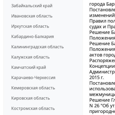
города Барн
Забайкальский край
Постановле
изменений 
Ивановская область
Правил по
Иркутская область
судах и Пр
Решение Ба
Кабардино-Балкария
Положения
Решение Ба
Калининградская область
Положения
актов горо
Калужская область
Распоряжен
Концепции
Камчатский край
Администра
2015 г.
Карачаево-Черкессия
Постановле
Кемеровская область
использов
межмуници
Кировская область
Решение Гл
N 26 "Об у
Костромская область
пригородн