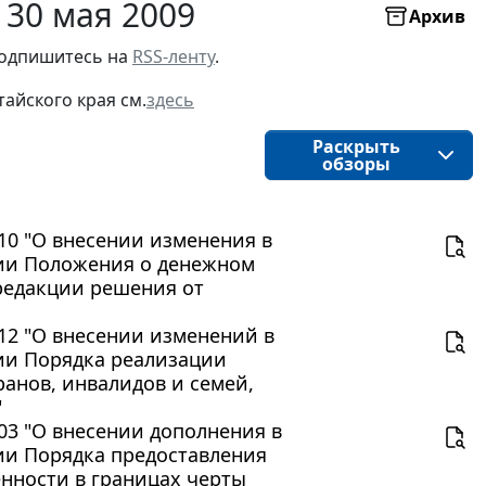
 30 мая 2009
Архив
подпишитесь на 
RSS-ленту
.
тайского края 
см.
здесь
Раскрыть
обзоры
110 "О внесении изменения в
нии Положения о денежном
редакции решения от
112 "О внесении изменений в
нии Порядка реализации
анов, инвалидов и семей,
"
103 "О внесении дополнения в
нии Порядка предоставления
нности в границах черты