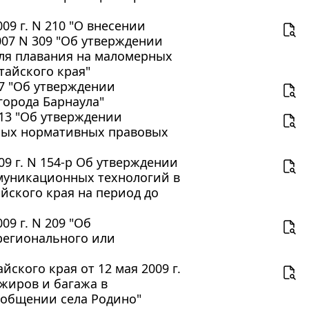
9 г. N 210 "О внесении
007 N 309 "Об утверждении
ля плавания на маломерных
тайского края"
97 "Об утверждении
орода Барнаула"
113 "Об утверждении
ных нормативных правовых
9 г. N 154-р Об утверждении
муникационных технологий в
йского края на период до
9 г. N 209 "Об
регионального или
ского края от 12 мая 2009 г.
ажиров и багажа в
ообщении села Родино"