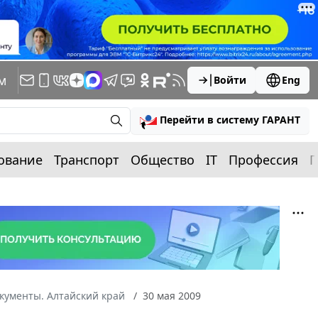
м
Войти
Eng
Перейти в систему ГАРАНТ
ование
Транспорт
Общество
IT
Профессия
П
кументы. Алтайский край
30 мая 2009