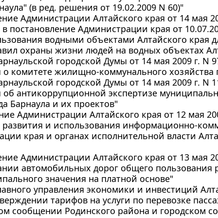
аула" (в ред. решения от 19.02.2009 N 60)"
ние Администрации Алтайского края от 14 мая 200
в постановление Администрации края от 10.07.2
льзования водными объектами Алтайского края д
авил охраны жизни людей на водных объектах Ал
рнаульской городской Думы от 14 мая 2009 г. N 
 о комитете жилищно-коммунального хозяйства г
рнаульской городской Думы от 14 мая 2009 г. N 
 об антикоррупционной экспертизе муниципаль
да Барнаула и их проектов"
ие Администрации Алтайского края от 12 мая 200
 развития и использования информационно-ком
ции края и органах исполнительной власти Алта
ние Администрации Алтайского края от 13 мая 200
ании автомобильных дорог общего пользования 
пального значения на платной основе"
авного управления экономики и инвестиций Алтай
тверждении тарифов на услуги по перевозке пасс
ом сообщении Родинского района и городском с