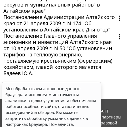
округов и муниципальных районов" в
Алтайском крае"
Постановление Администрации Алтайского
края от 21 апреля 2009 г. N 174 "Об
установлении в Алтайском крае Дня отца"
Постановление Главного управления
экономики и инвестиций Алтайского края
от 10 апреля 2009 г. N 50 "Об установлении
тарифов на тепловую энергию,
поставляемую крестьянским (фермерским)
хозяйством, главой которого является
Бадеев Ю.А."
Мы обрабатываем локальные данные
браузера и используем инструменты
аналитики в целях улучшения и обеспечения
работоспособности сайта, статистических
© ООО "НПП "ГАРАНТ-СЕРВИС", 2026. Система ГАРАНТ
исследований и обзоров. Вы можете
выпускается с 1990 года. Компания "Гарант" и ее партнеры
запретить обработку указанных данных в
являются участниками Российской ассоциации правовой
настройках браузера. Пожалуйста,