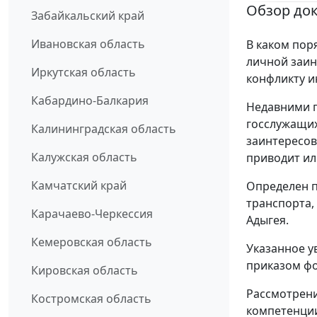
Обзор до
Забайкальский край
Ивановская область
В каком пор
личной заин
Иркутская область
конфликту и
Кабардино-Балкария
Недавними п
госслужащих
Калининградская область
заинтересов
Калужская область
приводит ил
Камчатский край
Определен п
транспорта,
Карачаево-Черкессия
Адыгея.
Кемеровская область
Указанное у
приказом фо
Кировская область
Рассмотрени
Костромская область
компетенци