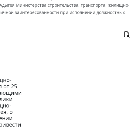
дыгея Министерства строительства, транспорта, жилищно-
 личной заинтересованности при исполнении должностных
щно-
 от 25
ещающими
блики
щно-
ея, о
нении
ривести