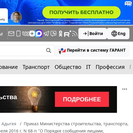
м
Войти
Eng
Перейти в систему ГАРАНТ
ование
Транспорт
Общество
IT
Профессия
П
а Адыгея
Приказ Министерства строительства, транспорта,
ля 2016 г. N 68-п "О Порядке сообщения лицами,