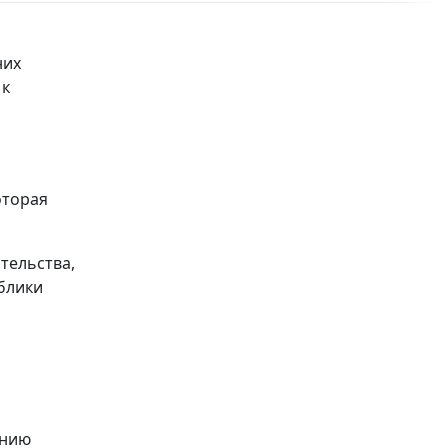
них
 к
оторая
тельства,
блики
ению