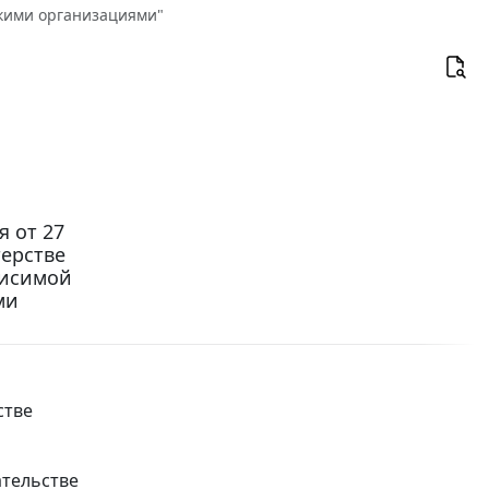
скими организациями"
 от 27
терстве
висимой
ми
стве
ательстве