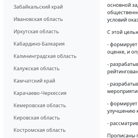
основной за
Забайкальский край
общественно
Ивановская область
условий ока
Иркутская область
С этой целью
Кабардино-Балкария
- формирует
оценке, и о
Калининградская область
- разрабаты
Калужская область
рейтингован
Камчатский край
- разрабаты
мероприяти
Карачаево-Черкессия
- формирует
Кемеровская область
улучшению к
Кировская область
- рассматри
Костромская область
Прописаны 