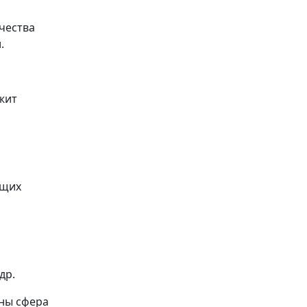
чества
.
жит
ющих
др.
ны сфера