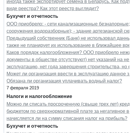
иногда также экспортирует семена в Беларусь. Как под
виде реестра? Как этот реестр выглядит?
Бухучет и отчетность
ООО приобрело: - сети канализационные безнапорные; -
сооружения водоразборные); - здание артезианской скв
Предыдущий собственник (Банк) не использовал данные
также не планирует их использование в ближайшее врем
Каков порядок налогообложения? ООО приобрело нежил
документы в обществе отсутствуют) нет указаний на нез
эксплуатацию, нет года завершения строительства, но е
Может ли организация ввести в эксплуатацию данное зд
Обязана ли организация уплачивать водный налог?
7 февраля 2019
Налоги и налогообложение
Можно ли списать просроченную (свыше трех лет) кред
бюджетом по сверхнормативной плате за негативное во
начисляется ли на сумму списания налог на прибыль?
Бухучет и отчетность