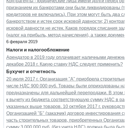
Контрагенты - юридические лица имели долги перед орган
признанием их банкротами они были ликвидированы (тр
кредиторов не включались). При этом могут быть два слу
банкротством и истек срок исковой давности; 2) контраг
исковой давности не истек. Каков порядок списания зад
(налог на прибыль, метод начисления), а также докуме
6 февраля 2019
Налоги и налогообложение
Арендатор в 2019 году оплачивает наличными денежным
декабре 2018 г. Какую ставку НДС следует применить?
Бухучет и отчетность
20 июля 2017 г. Организация "А" приобрела строительны
числе НДС 900 000 руб. Товары были оприходованы на с
предназначены для дальнейшей перепродажи. В этом ж
к вычету из бюджета соответствующую сумму НДС в разм
указанных выше товаров. 10 октября 2017 г. руководств
Организацией "Б" (заказчик) договор инвестирования ср
часть строительных товаров, приобретенных Организацие
сумму 3 000 000 руб. (без учета НДС) должна была быть