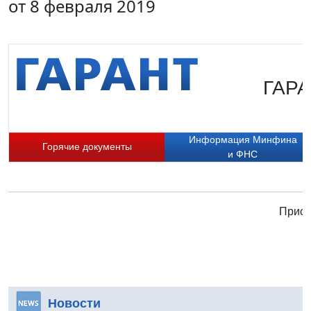
от 8 февраля 2019
ГАРА
Информация Минфина
Горячие документы
и ФНС
Присо
Новости