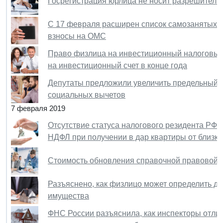
Госрегистрация юрлица не носит разрешитель
С 17 февраля расширен список самозанятых л
взносы на ОМС
Право физлица на инвестиционный налоговый 
на инвестиционный счет в конце года
Депутаты предложили увеличить предельный 
социальных вычетов
7 февраля 2019
Отсутствие статуса налогового резидента РФ 
НДФЛ при получении в дар квартиры от близко
Стоимость обновления справочной правовой 
Разъяснено, как физлицо может определить д
имущества
ФНС России разъяснила, как инспекторы отли