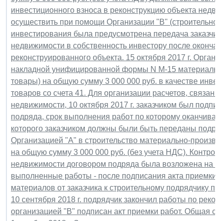
инвестиционного взноса в реконструкцию объекта недви
осуществить при помощи Организации "В" (строительног
инвестирования была предусмотрена передача заказчик
недвижимости в собственность инвестору после окончан
реконструированного объекта. 15 октября 2017 г. Органи
накладной унифицированной формы N М-15 материальн
товары) на общую сумму 3 000 000 руб. в качестве инве
товаров со счета 41. Для организации расчетов, связан
недвижимости, 10 октября 2017 г. заказчиком был подпи
подряда, срок выполнения работ по которому оканчивал
которого заказчиком должны были быть переданы подря
Организацией "А" в строительство материально-произв
на общую сумму 3 000 000 руб. (без учета НДС). Контрол
недвижимости договором подряда была возложена на за
выполненные работы - после подписания акта приемки ра
материалов от заказчика к строительному подрядчику по
10 сентября 2018 г. подрядчик закончил работы по реко
организацией "В" подписан акт приемки работ. Общая сто