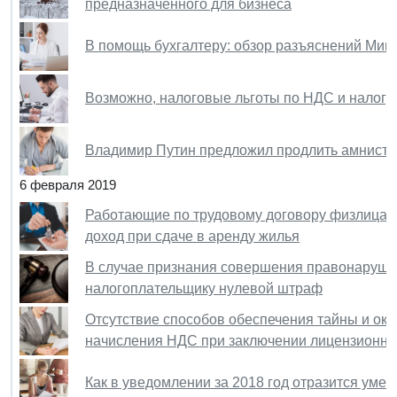
предназначенного для бизнеса
В помощь бухгалтеру: обзор разъяснений Минт
Возможно, налоговые льготы по НДС и налогу
Владимир Путин предложил продлить амнистию
6 февраля 2019
Работающие по трудовому договору физлица 
доход при сдаче в аренду жилья
В случае признания совершения правонарушен
налогоплательщику нулевой штраф
Отсутствие способов обеспечения тайны и ока
начисления НДС при заключении лицензионно
Как в уведомлении за 2018 год отразится ум