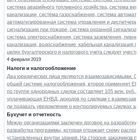
система аварийного топливного хозяйства, система вен
канализации, система газоснабжения, система автомати
автоматизированная система управления и диспетчериз
сигнализации при пожаре, система охранной сигнализац
система электроснабжения, система заземления, ливне
канализация, водоснабжение, кабельная канализация пр
целях бухгалтерского и налогового учета следует учест
4 февраля 2019
Налоги и налогообложение
Два юридических лица являются взаимозависимыми. Одн
общей системе налогообложения, второе применяет ЕНВ
по группе однородных сделок составляет 105 млн. руб.,
уплачивающая ЕНВД, доходов по сделкам с взаимозавис
ли подавать уведомление о контролируемых сделках за 
Бухучет и отчетность
Между организациями заключен договор на разработку 
разработка программы, которая отражает схему располо
установленных внутри здания. На стороне заказчиков по