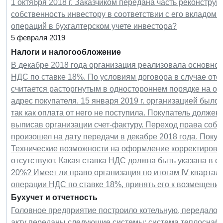
1 октября 2018 г. Заказчиком передана часть реконстру
собственность инвестору в соответствии с его вкладом.
операций в бухгалтерском учете инвестора?
5 февраля 2019
Налоги и налогообложение
В декабре 2018 года организация реализовала основное
НДС по ставке 18%. По условиям договора в случае отсу
считается расторгнутым в одностороннем порядке на о
адрес покупателя. 15 января 2019 г. организацией был
так как оплата от него не поступила. Покупатель должен
выписав организации счет-фактуру. Переход права соб
произошел на дату передачи в декабре 2018 года. Поку
Технические возможности на оформление корректировоч
отсутствуют. Какая ставка НДС должна быть указана в сч
20%? Имеет ли право организация по итогам IV квартала
операции НДС по ставке 18%, принять его к возмещению 
Бухучет и отчетность
Головное предприятие построило котельную, передало 
акту переданы следующие системы: система теплоснабж