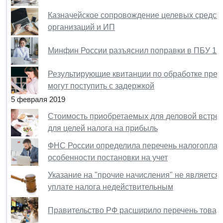
Казначейское сопровождение целевых средств
организаций и ИП
Минфин России разъяснил поправки в ПБУ 13
Результирующие квитанции по обработке пред
могут поступить с задержкой
5 февраля 2019
Стоимость приобретаемых для деловой встреч
для целей налога на прибыль
ФНС России определила перечень налогоплате
особенности постановки на учет
Указание на "прочие начисления" не является
уплате налога недействительным
Правительство РФ расширило перечень товар