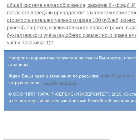
общей системе налогообложения, заказчик 2 - фонд). Ин
после его передачи принадлежит заказчикам совместно 
стоимость интеллектуального права 100 рублей, из них За
рублей). Переход исключительного права отражен в акте
бухгалтерского учета подобного совместного права вла
учет у Заказчика 1)?
Настроить параметры получения рассылки Вы можете, посети
страницы.
Ждем Ваши идеи и замечания по рассылке:
editor@garant.ru
.
Р
сотрудничество:
press@garant.ru
.
© ООО "НПП "ГАРАНТ-СЕРВИС-УНИВЕРСИТЕТ", 2019. Система Г
и ее партнеры являются участниками Российской ассоциации