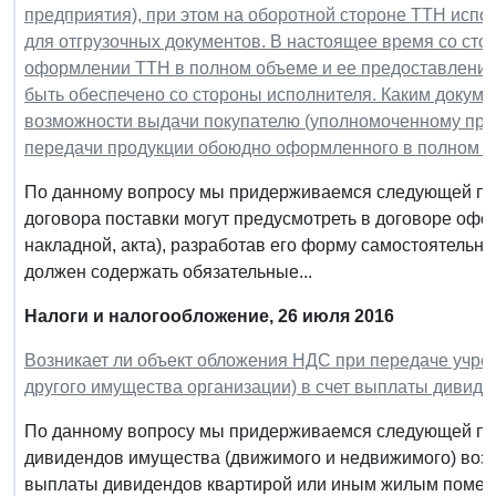
предприятия), при этом на оборотной стороне ТТН исп
для отгрузочных документов. В настоящее время со сто
оформлении ТТН в полном объеме и ее предоставлении 
быть обеспечено со стороны исполнителя. Каким докум
возможности выдачи покупателю (уполномоченному пред
передачи продукции обоюдно оформленного в полном о
По данному вопросу мы придерживаемся следующей поз
договора поставки могут предусмотреть в договоре офо
накладной, акта), разработав его форму самостоятельно
должен содержать обязательные...
Налоги и налогообложение, 26 июля 2016
Возникает ли объект обложения НДС при передаче учре
другого имущества организации) в счет выплаты дивид
По данному вопросу мы придерживаемся следующей поз
дивидендов имущества (движимого и недвижимого) возн
выплаты дивидендов квартирой или иным жилым помещ