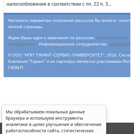
налогообложения в соответствии с пп. 22 п. 3...
Настроить параметры получения рассылки Вы можете, посети
личной страницы.
Ждем Ваши идеи и замечания по рассылке:
editor@garant.ru
.
Р
adv@garant.ru
.
Информационное сотрудничество:
press@garan
© ООО "НПП "ГАРАНТ-СЕРВИС-УНИВЕРСИТЕТ", 2016. Система 
Компания "Гарант" и ее партнеры являются участниками Рос
ГАРАНТ.
Мы обрабатываем локальные данные
браузера и используем инструменты
аналитики в целях улучшения и обеспечения
работоспособности сайта, статистических