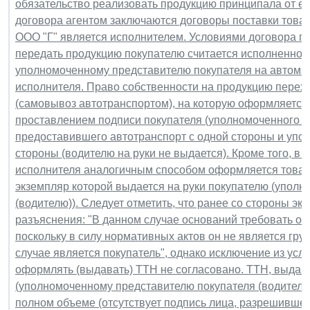
обязательство реализовать продукцию принципала от его
договора агентом заключаются договоры поставки товарн
ООО "Г" является исполнителем. Условиями договора п
передать продукцию покупателю считается исполненной
уполномоченному представителю покупателя на автомат
исполнителя. Право собственности на продукцию перех
(самовывоз автотранспортом), на которую оформляется
проставлением подписи покупателя (уполномоченного пр
предоставившего автотранспорт с одной стороны и упол
стороны (водителю на руки не выдается). Кроме того, в 
исполнителя аналогичным способом оформляется товарн
экземпляр которой выдается на руки покупателю (упол
(водителю)). Следует отметить, что ранее со стороны 
разъяснения: "В данном случае оснований требовать о
поскольку в силу нормативных актов он не является гр
случае является покупатель", однако исключение из ус
оформлять (выдавать) ТТН не согласовано. ТТН, выдав
(уполномоченному представителю покупателя (водителю)
полном объеме (отсутствует подпись лица, разрешившего