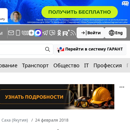
м
Войти
Eng
Перейти в систему ГАРАНТ
ование
Транспорт
Общество
IT
Профессия
П
 Саха (Якутия)
24 февраля 2018