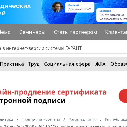
Демо
Семинары
Стать партнером
Клиента
Практика
Труд
Социальная сфера
ЖКХ
Образ
алитика
Горячие документы
Региональные
Республика
 от 27 ноября 2008 г. N 516 "О порядке предоставления и расхо