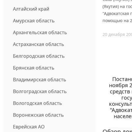
(Якутия) на 
Алтайский край
"Адвокатская
Амурская область
помощью на 20
Архангельская область
20 декабря 20
Астраханская область
Белгородская область
Брянская область
Постано
Владимирская область
ноября 2
средств
Волгоградская область
гос
Вологодская область
консуль
"Адвока
Воронежская область
населе
Еврейская АО
Обзор до