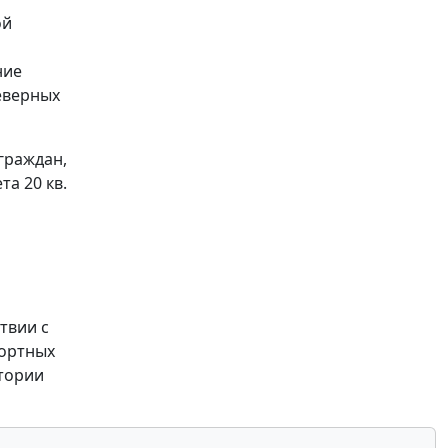
ой
ние
еверных
граждан,
а 20 кв.
твии с
портных
итории