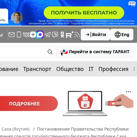
м
Войти
Eng
Перейти в систему ГАРАНТ
ование
Транспорт
Общество
IT
Профессия
П
 Саха (Якутия)
Постановление Правительства Республики
дования средств государственного бюджета Республики Саха