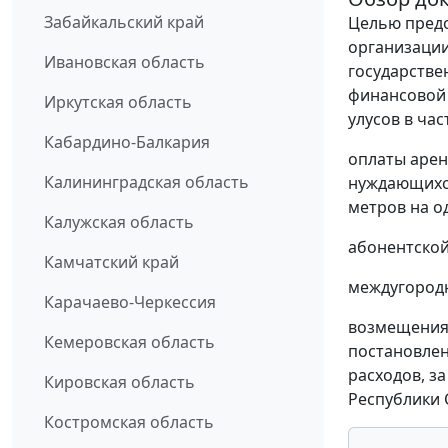
Забайкальский край
Целью предо
организации 
Ивановская область
государстве
финансовой 
Иркутская область
улусов в час
Кабардино-Балкария
оплаты арен
Калининградская область
нуждающихся
метров на о
Калужская область
абонентской 
Камчатский край
междугородн
Карачаево-Черкессия
возмещения 
Кемеровская область
постановлен
расходов, з
Кировская область
Республики С
Костромская область