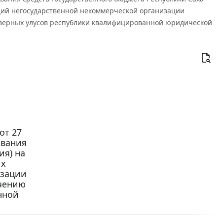
ций негосударственной некоммерческой организации
северных улусов республики квалифицированной юридической
от 27
ования
ия) на
их
изации
ечению
нной