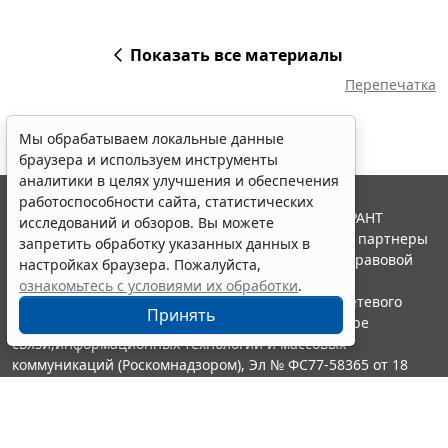
Показать все материалы
Перепечатка
Мы обрабатываем локальные данные
браузера и используем инструменты
аналитики в целях улучшения и обеспечения
работоспособности сайта, статистических
© ООО "НПП "ГАРАНТ-СЕРВИС", 2026. Система ГАРАНТ
исследований и обзоров. Вы можете
выпускается с 1990 года. Компания "Гарант" и ее партнеры
запретить обработку указанных данных в
являются участниками Российской ассоциации правовой
настройках браузера. Пожалуйста,
информации ГАРАНТ.
ознакомьтесь с условиями их обработки
.
Портал ГАРАНТ.РУ зарегистрирован в качестве сетевого
Принять
издания Федеральной службой по надзору в сфере
связи,информационных технологий и массовых
коммуникаций (Роскомнадзором), Эл № ФС77-58365 от 18
июня 2014 года.
16+