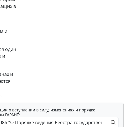
жащих в
ом и
ся один
х и
анах и
яются
.
ции о вступлении в силу, изменениях и порядке
мы ГАРАНТ: