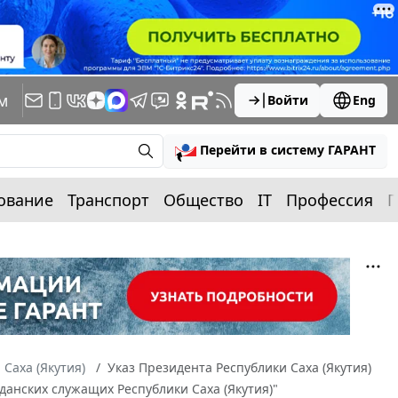
м
Войти
Eng
Перейти в систему ГАРАНТ
ование
Транспорт
Общество
IT
Профессия
П
 Саха (Якутия)
Указ Президента Республики Саха (Якутия)
жданских служащих Республики Саха (Якутия)"