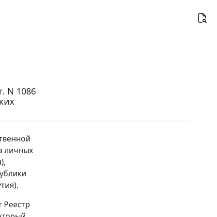
г. N 1086
ких
ственной
з личных
),
ублики
тия).
т Реестр
который