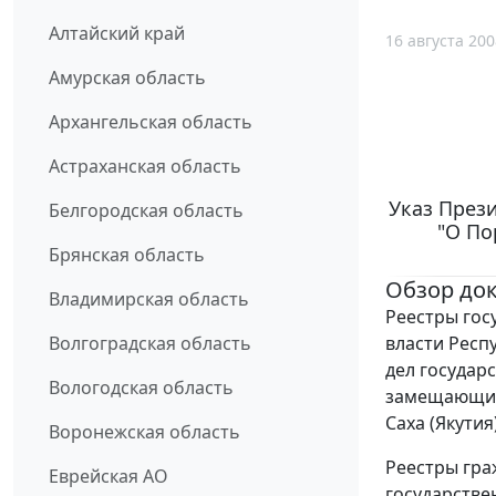
Алтайский край
16 августа 200
Амурская область
Архангельская область
Астраханская область
Указ Прези
Белгородская область
"О По
Брянская область
Обзор до
Владимирская область
Реестры гос
власти Респ
Волгоградская область
дел государ
Вологодская область
замещающих
Саха (Якутия
Воронежская область
Реестры гра
Еврейская АО
государстве