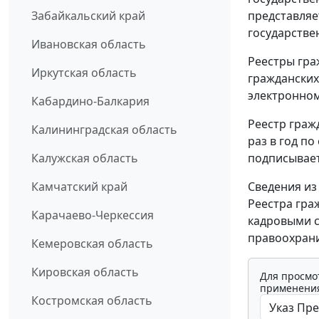
представляе
Забайкальский край
государстве
Ивановская область
Реестры гра
Иркутская область
гражданских
электронном
Кабардино-Балкария
Реестр граж
Калининградская область
раз в год по
подписывает
Калужская область
Сведения из
Камчатский край
Реестра гра
Карачаево-Черкессия
кадровыми с
правоохрани
Кемеровская область
Кировская область
Для просмо
применения
Костромская область