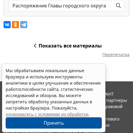
Показать все материалы
Перепечатка
Мы обрабатываем локальные данные
браузера и используем инструменты
аналитики в целях улучшения и обеспечения
работоспособности сайта, статистических
© ООО "НПП "ГАРАНТ-СЕРВИС", 2026. Система ГАРАНТ
исследований и обзоров. Вы можете
выпускается с 1990 года. Компания "Гарант" и ее партнеры
запретить обработку указанных данных в
являются участниками Российской ассоциации правовой
настройках браузера. Пожалуйста,
информации ГАРАНТ.
ознакомьтесь с условиями их обработки
.
Портал ГАРАНТ.РУ зарегистрирован в качестве сетевого
Принять
издания Федеральной службой по надзору в сфере
связи,информационных технологий и массовых