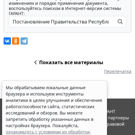
изменениях и порядке применения документа,
воспользуйтесь поиском в Интернет-версии системы
ГАРАНТ:
Показать все материалы
Перепечатка
Мы обрабатываем локальные данные
браузера и используем инструменты
аналитики в целях улучшения и обеспечения
работоспособности сайта, статистических
© ООО "НПП "ГАРАНТ-СЕРВИС", 2026. Система ГАРАНТ
исследований и обзоров. Вы можете
выпускается с 1990 года. Компания "Гарант" и ее партнеры
запретить обработку указанных данных в
являются участниками Российской ассоциации правовой
настройках браузера. Пожалуйста,
информации ГАРАНТ.
ознакомьтесь с условиями их обработки
.