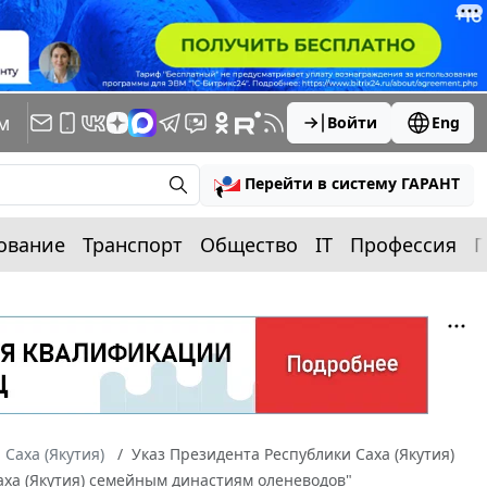
м
Войти
Eng
Перейти в систему ГАРАНТ
ование
Транспорт
Общество
IT
Профессия
П
 Саха (Якутия)
Указ Президента Республики Саха (Якутия)
Саха (Якутия) семейным династиям оленеводов"