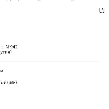
г. N 942
утия)
ым
 и (или)