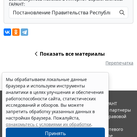
ГАРАНТ:
Показать все материалы
Перепечатка
Мы обрабатываем локальные данные
браузера и используем инструменты
аналитики в целях улучшения и обеспечения
работоспособности сайта, статистических
© ООО "НПП "ГАРАНТ-СЕРВИС", 2026. Система ГАРАНТ
исследований и обзоров. Вы можете
выпускается с 1990 года. Компания "Гарант" и ее партнеры
запретить обработку указанных данных в
являются участниками Российской ассоциации правовой
настройках браузера. Пожалуйста,
информации ГАРАНТ.
ознакомьтесь с условиями их обработки
.
Портал ГАРАНТ.РУ зарегистрирован в качестве сетевого
Принять
издания Федеральной службой по надзору в сфере