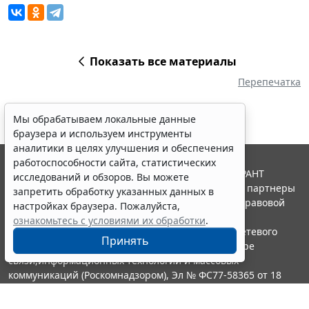
Показать все материалы
Перепечатка
Мы обрабатываем локальные данные
браузера и используем инструменты
аналитики в целях улучшения и обеспечения
работоспособности сайта, статистических
© ООО "НПП "ГАРАНТ-СЕРВИС", 2026. Система ГАРАНТ
исследований и обзоров. Вы можете
выпускается с 1990 года. Компания "Гарант" и ее партнеры
запретить обработку указанных данных в
являются участниками Российской ассоциации правовой
настройках браузера. Пожалуйста,
информации ГАРАНТ.
ознакомьтесь с условиями их обработки
.
Портал ГАРАНТ.РУ зарегистрирован в качестве сетевого
Принять
издания Федеральной службой по надзору в сфере
связи,информационных технологий и массовых
коммуникаций (Роскомнадзором), Эл № ФС77-58365 от 18
июня 2014 года.