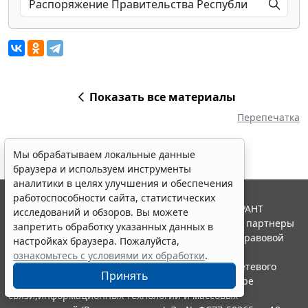
Показать все материалы
Перепечатка
Мы обрабатываем локальные данные
браузера и используем инструменты
аналитики в целях улучшения и обеспечения
работоспособности сайта, статистических
© ООО "НПП "ГАРАНТ-СЕРВИС", 2026. Система ГАРАНТ
исследований и обзоров. Вы можете
выпускается с 1990 года. Компания "Гарант" и ее партнеры
запретить обработку указанных данных в
являются участниками Российской ассоциации правовой
настройках браузера. Пожалуйста,
информации ГАРАНТ.
ознакомьтесь с условиями их обработки
.
Портал ГАРАНТ.РУ зарегистрирован в качестве сетевого
Принять
издания Федеральной службой по надзору в сфере
связи,информационных технологий и массовых