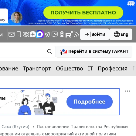
м
Войти
Eng
Перейти в систему ГАРАНТ
ование
Транспорт
Общество
IT
Профессия
П
 Саха (Якутия)
Постановление Правительства Республики
ансировании отдельных мероприятий активной политики