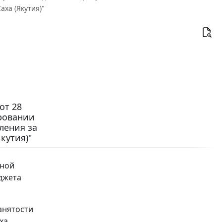
аха (Якутия)"
от 28
ировании
ления за
кутия)"
вной
юджета
анятости
ха