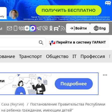
м
Войти
Eng
Перейти в систему ГАРАНТ
ование
Транспорт
Общество
IT
Профессия
П
 Саха (Якутия)
Постановление Правительства Республики
бия на ребенка гражданам, имеющим детей"