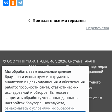
Показать все материалы
Перепечатка
© ООО "НПП "ГАРАНТ-СЕРВИС", 2026. Система ГАРАНТ
выпускается с 1990 года. Компания "Гарант" и ее партнеры
Мы обрабатываем локальные данные
являются участниками Российской ассоциации правовой
браузера и используем инструменты
информации ГАРАНТ.
аналитики в целях улучшения и обеспечения
Портал ГАРАНТ.РУ зарегистрирован в качестве сетевого
работоспособности сайта, статистических
издания Федеральной службой по надзору в сфере
исследований и обзоров. Вы можете
связи,информационных технологий и массовых
запретить обработку указанных данных в
коммуникаций (Роскомнадзором), Эл № ФС77-58365 от 18
настройках браузера. Пожалуйста,
июня 2014 года.
ознакомьтесь с условиями их обработки
.
16+