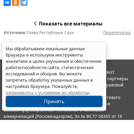
Показать все материалы
Источник:
Глава Республики Саха
Перепечатка
Мы обрабатываем локальные данные
браузера и используем инструменты
аналитики в целях улучшения и обеспечения
работоспособности сайта, статистических
© ООО "НПП "ГАРАНТ-СЕРВИС", 2026. Система ГАРАНТ
исследований и обзоров. Вы можете
выпускается с 1990 года. Компания "Гарант" и ее партнеры
запретить обработку указанных данных в
являются участниками Российской ассоциации правовой
настройках браузера. Пожалуйста,
информации ГАРАНТ.
ознакомьтесь с условиями их обработки
.
Портал ГАРАНТ.РУ зарегистрирован в качестве сетевого
Принять
издания Федеральной службой по надзору в сфере
связи,информационных технологий и массовых
коммуникаций (Роскомнадзором), Эл № ФС77-58365 от 18
июня 2014 года.
16+