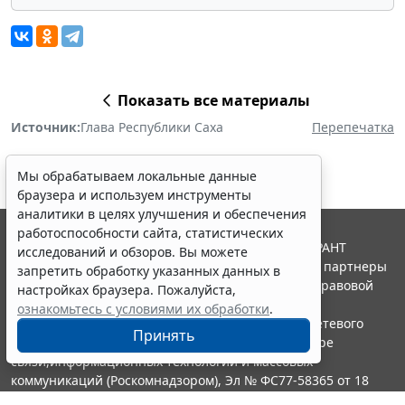
Показать все материалы
Источник:
Глава Республики Саха
Перепечатка
Мы обрабатываем локальные данные
браузера и используем инструменты
аналитики в целях улучшения и обеспечения
работоспособности сайта, статистических
© ООО "НПП "ГАРАНТ-СЕРВИС", 2026. Система ГАРАНТ
исследований и обзоров. Вы можете
выпускается с 1990 года. Компания "Гарант" и ее партнеры
запретить обработку указанных данных в
являются участниками Российской ассоциации правовой
настройках браузера. Пожалуйста,
информации ГАРАНТ.
ознакомьтесь с условиями их обработки
.
Портал ГАРАНТ.РУ зарегистрирован в качестве сетевого
Принять
издания Федеральной службой по надзору в сфере
связи,информационных технологий и массовых
коммуникаций (Роскомнадзором), Эл № ФС77-58365 от 18
июня 2014 года.