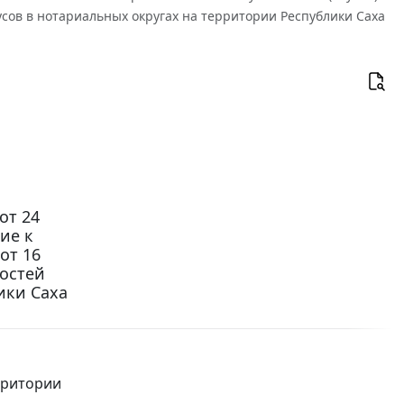
усов в нотариальных округах на территории Республики Саха
от 24
ие к
от 16
ностей
ики Саха
рритории