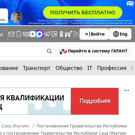
м
Войти
Eng
Перейти в систему ГАРАНТ
ование
Транспорт
Общество
IT
Профессия
П
 Саха (Якутия)
Постановление Правительства Республики
ие к постановлению Правительства Республики Саха (Якутия)