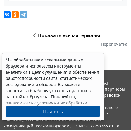
Показать все материалы
Перепечатка
Мы обрабатываем локальные данные
браузера и используем инструменты
аналитики в целях улучшения и обеспечения
работоспособности сайта, статистических
© ООО "НПП "ГАРАНТ-СЕРВИС", 2026. Система ГАРАНТ
исследований и обзоров. Вы можете
выпускается с 1990 года. Компания "Гарант" и ее партнеры
запретить обработку указанных данных в
являются участниками Российской ассоциации правовой
настройках браузера. Пожалуйста,
информации ГАРАНТ.
ознакомьтесь с условиями их обработки
.
Портал ГАРАНТ.РУ зарегистрирован в качестве сетевого
Принять
издания Федеральной службой по надзору в сфере
связи,информационных технологий и массовых
коммуникаций (Роскомнадзором), Эл № ФС77-58365 от 18