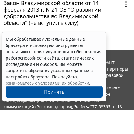
Закон Владимирской области от 14
февраля 2013 г. N 21-ОЗ "О развитии
добровольчества во Владимирской
области" (не вступил в силу)
Мы обрабатываем локальные данные
браузера и используем инструменты
аналитики в целях улучшения и обеспечения
работоспособности сайта, статистических
© ООО "НПП "ГАРАНТ-СЕРВИС", 2026. Система ГАРАНТ
исследований и обзоров. Вы можете
выпускается с 1990 года. Компания "Гарант" и ее партнеры
запретить обработку указанных данных в
являются участниками Российской ассоциации правовой
настройках браузера. Пожалуйста,
информации ГАРАНТ.
ознакомьтесь с условиями их обработки
.
Портал ГАРАНТ.РУ зарегистрирован в качестве сетевого
Принять
издания Федеральной службой по надзору в сфере
связи,информационных технологий и массовых
коммуникаций (Роскомнадзором), Эл № ФС77-58365 от 18
июня 2014 года.
16+
Контакты
8-800-200-88-88