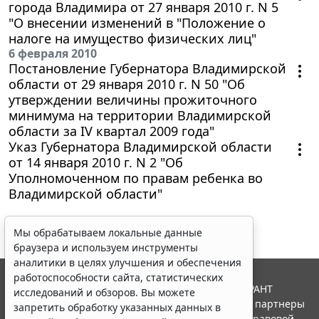
города Владимира от 27 января 2010 г. N 5
"О внесении изменений в "Положение о
налоге на имущество физических лиц"
6 февраля 2010
Постановление Губернатора Владимирской
области от 29 января 2010 г. N 50 "Об
утверждении величины прожиточного
минимума на территории Владимирской
области за IV квартал 2009 года"
Указ Губернатора Владимирской области
от 14 января 2010 г. N 2 "Об
Уполномоченном по правам ребенка во
Владимирской области"
Мы обрабатываем локальные данные
браузера и используем инструменты
аналитики в целях улучшения и обеспечения
работоспособности сайта, статистических
© ООО "НПП "ГАРАНТ-СЕРВИС", 2026. Система ГАРАНТ
исследований и обзоров. Вы можете
выпускается с 1990 года. Компания "Гарант" и ее партнеры
запретить обработку указанных данных в
являются участниками Российской ассоциации правовой