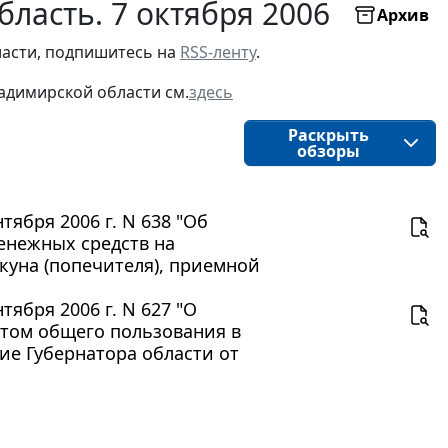
ласть. 7 октября 2006
Архив
асти, подпишитесь на 
RSS-ленту
.
адимирской области
см.
здесь
Раскрыть
обзоры
ября 2006 г. N 638 "Об
енежных средств на
куна (попечителя), приемной
ября 2006 г. N 627 "О
том общего пользования в
е Губернатора области от