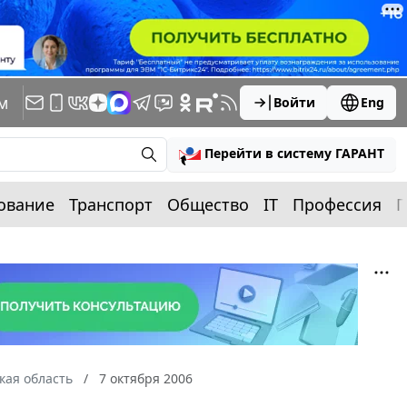
м
Войти
Eng
Перейти в систему ГАРАНТ
ование
Транспорт
Общество
IT
Профессия
П
кая область
7 октября 2006