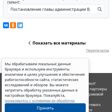
ГАРАНТ:
Показать все материалы
Перепечатка
Мы обрабатываем локальные данные
браузера и используем инструменты
аналитики в целях улучшения и обеспечения
работоспособности сайта, статистических
© ООО "НПП "ГАРАНТ-СЕРВИС", 2026. Система ГАРАНТ
исследований и обзоров. Вы можете
выпускается с 1990 года. Компания "Гарант" и ее партнеры
запретить обработку указанных данных в
являются участниками Российской ассоциации правовой
настройках браузера. Пожалуйста,
информации ГАРАНТ.
ознакомьтесь с условиями их обработки
.
Портал ГАРАНТ.РУ зарегистрирован в качестве сетевого
Принять
издания Федеральной службой по надзору в сфере