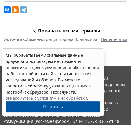
Показать все материалы
Источник:
Администрация города Владимира
Перепечатка
Мы обрабатываем локальные данные
браузера и используем инструменты
аналитики в целях улучшения и обеспечения
работоспособности сайта, статистических
© ООО "НПП "ГАРАНТ-СЕРВИС", 2026. Система ГАРАНТ
исследований и обзоров. Вы можете
выпускается с 1990 года. Компания "Гарант" и ее партнеры
запретить обработку указанных данных в
являются участниками Российской ассоциации правовой
настройках браузера. Пожалуйста,
информации ГАРАНТ.
ознакомьтесь с условиями их обработки
.
Портал ГАРАНТ.РУ зарегистрирован в качестве сетевого
Принять
издания Федеральной службой по надзору в сфере
связи,информационных технологий и массовых
коммуникаций (Роскомнадзором), Эл № ФС77-58365 от 18
июня 2014 года.