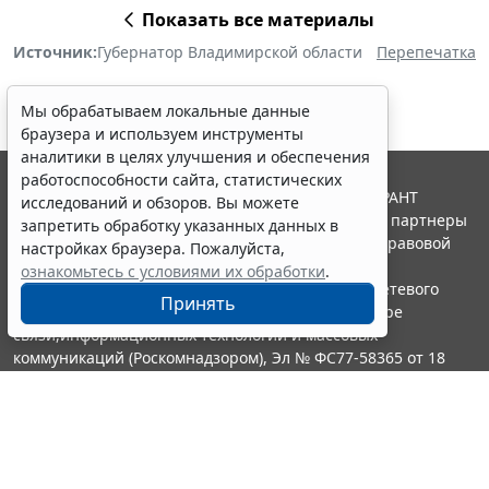
Показать все материалы
Источник:
Губернатор Владимирской области
Перепечатка
Мы обрабатываем локальные данные
браузера и используем инструменты
аналитики в целях улучшения и обеспечения
работоспособности сайта, статистических
© ООО "НПП "ГАРАНТ-СЕРВИС", 2026. Система ГАРАНТ
исследований и обзоров. Вы можете
выпускается с 1990 года. Компания "Гарант" и ее партнеры
запретить обработку указанных данных в
являются участниками Российской ассоциации правовой
настройках браузера. Пожалуйста,
информации ГАРАНТ.
ознакомьтесь с условиями их обработки
.
Портал ГАРАНТ.РУ зарегистрирован в качестве сетевого
Принять
издания Федеральной службой по надзору в сфере
связи,информационных технологий и массовых
коммуникаций (Роскомнадзором), Эл № ФС77-58365 от 18
июня 2014 года.
16+
Контакты
8-800-200-88-88