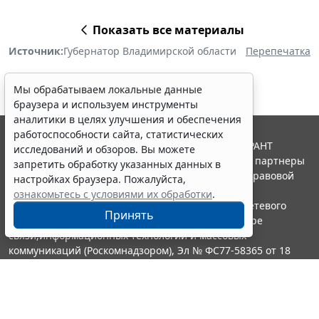
Показать все материалы
Источник:
Губернатор Владимирской области
Перепечатка
Мы обрабатываем локальные данные
браузера и используем инструменты
аналитики в целях улучшения и обеспечения
работоспособности сайта, статистических
© ООО "НПП "ГАРАНТ-СЕРВИС", 2026. Система ГАРАНТ
исследований и обзоров. Вы можете
выпускается с 1990 года. Компания "Гарант" и ее партнеры
запретить обработку указанных данных в
являются участниками Российской ассоциации правовой
настройках браузера. Пожалуйста,
информации ГАРАНТ.
ознакомьтесь с условиями их обработки
.
Портал ГАРАНТ.РУ зарегистрирован в качестве сетевого
Принять
издания Федеральной службой по надзору в сфере
связи,информационных технологий и массовых
коммуникаций (Роскомнадзором), Эл № ФС77-58365 от 18
июня 2014 года.
16+
Контакты
8-800-200-88-88