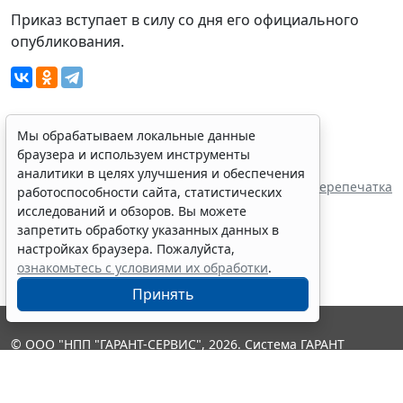
Приказ вступает в силу со дня его официального
опубликования.
Мы обрабатываем локальные данные
Показать все материалы
браузера и используем инструменты
Источник:
аналитики в целях улучшения и обеспечения
Инспекция государственного надзора в сфере
Перепечатка
работоспособности сайта, статистических
охраны и использования объектов животного
исследований и обзоров. Вы можете
мира Владимирской области
запретить обработку указанных данных в
настройках браузера. Пожалуйста,
ознакомьтесь с условиями их обработки
.
Принять
© ООО "НПП "ГАРАНТ-СЕРВИС", 2026. Система ГАРАНТ
выпускается с 1990 года. Компания "Гарант" и ее партнеры
являются участниками Российской ассоциации правовой
информации ГАРАНТ.