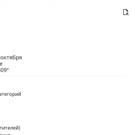
 октября
е
09"
атегорий
тителей)
ячно