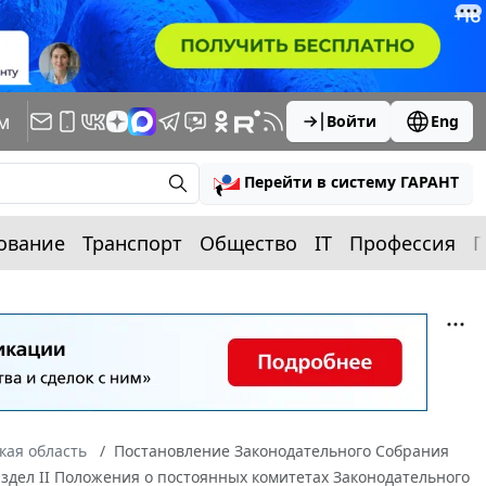
м
Войти
Eng
Перейти в систему ГАРАНТ
ование
Транспорт
Общество
IT
Профессия
П
кая область
Постановление Законодательного Собрания
аздел II Положения о постоянных комитетах Законодательного