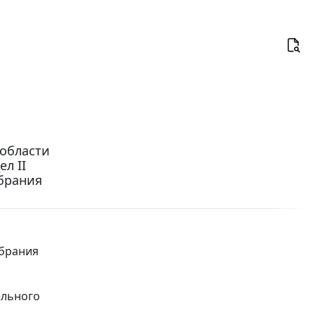
области
ел II
брания
обрания
ельного