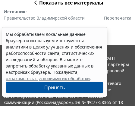
Показать все материалы
Источник:
Правительство Владимирской области
Перепечатка
Мы обрабатываем локальные данные
браузера и используем инструменты
аналитики в целях улучшения и обеспечения
работоспособности сайта, статистических
© ООО "НПП "ГАРАНТ-СЕРВИС", 2026. Система ГАРАНТ
исследований и обзоров. Вы можете
выпускается с 1990 года. Компания "Гарант" и ее партнеры
запретить обработку указанных данных в
являются участниками Российской ассоциации правовой
настройках браузера. Пожалуйста,
информации ГАРАНТ.
ознакомьтесь с условиями их обработки
.
Портал ГАРАНТ.РУ зарегистрирован в качестве сетевого
Принять
издания Федеральной службой по надзору в сфере
связи,информационных технологий и массовых
коммуникаций (Роскомнадзором), Эл № ФС77-58365 от 18
июня 2014 года.
16+
Контакты
8-800-200-88-88