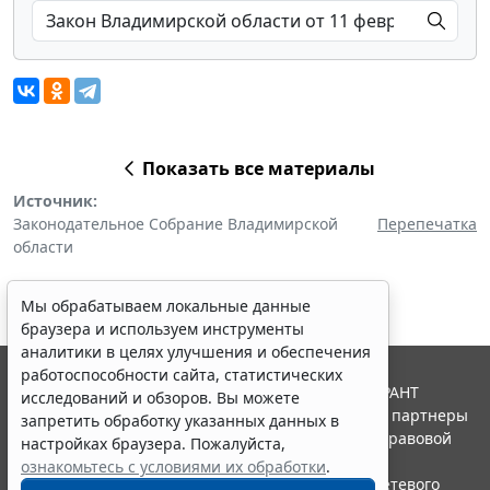
Показать все материалы
Источник:
Законодательное Собрание Владимирской
Перепечатка
области
Мы обрабатываем локальные данные
браузера и используем инструменты
аналитики в целях улучшения и обеспечения
работоспособности сайта, статистических
© ООО "НПП "ГАРАНТ-СЕРВИС", 2026. Система ГАРАНТ
исследований и обзоров. Вы можете
выпускается с 1990 года. Компания "Гарант" и ее партнеры
запретить обработку указанных данных в
являются участниками Российской ассоциации правовой
настройках браузера. Пожалуйста,
информации ГАРАНТ.
ознакомьтесь с условиями их обработки
.
Портал ГАРАНТ.РУ зарегистрирован в качестве сетевого