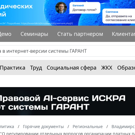
Демо
Семинары
Стать партнером
Клиента
Практика
Труд
Социальная сфера
ЖКХ
Образ
алитика
Горячие документы
Региональные
Владимирс
З "О регулировании отдельных вопросов организации платных 