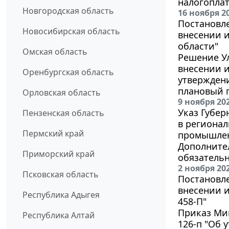
налогоплат
Новгородская область
16 ноября 2
Постановле
Новосибирская область
внесении 
области"
Омская область
Решение Ул
внесении и
Оренбургская область
утверждени
плановый п
Орловская область
9 ноября 20
Указ Губер
Пензенская область
в региона
Пермский край
промышленн
Дополнител
Приморский край
обязательн
2 ноября 20
Псковская область
Постановле
внесении и
Республика Адыгея
458-П"
Приказ Мин
Республика Алтай
126-п "Об