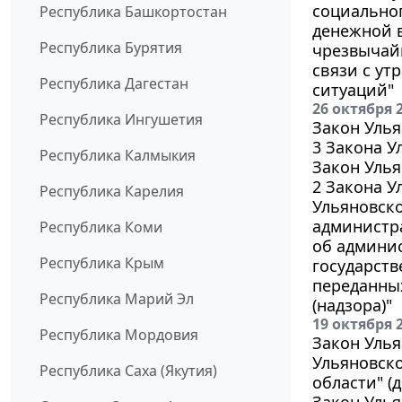
социальног
Республика Башкортостан
денежной 
Республика Бурятия
чрезвычайн
связи с ут
Республика Дагестан
ситуаций"
26 октября 
Республика Ингушетия
Закон Улья
3 Закона У
Республика Калмыкия
Закон Улья
2 Закона У
Республика Карелия
Ульяновско
администр
Республика Коми
об админи
Республика Крым
государств
переданных
Республика Марий Эл
(надзора)"
19 октября 
Республика Мордовия
Закон Улья
Ульяновско
Республика Саха (Якутия)
области" (
Закон Улья