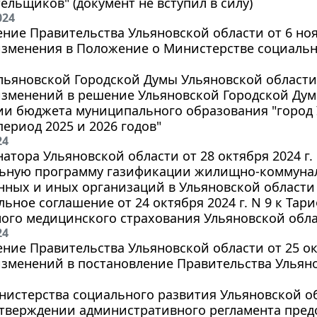
ельщиков" (документ не вступил в силу)
024
ние Правительства Ульяновской области от 6 нояб
изменения в Положение о Министерстве социальн
ьяновской Городской Думы Ульяновской области от
зменений в решение Ульяновской Городской Думы 
и бюджета муниципального образования "город У
ериод 2025 и 2026 годов"
24
натора Ульяновской области от 28 октября 2024 г
льную программу газификации жилищно-коммунал
ых и иных организаций в Ульяновской области н
ьное соглашение от 24 октября 2024 г. N 9 к Та
ого медицинского страхования Ульяновской облас
24
ние Правительства Ульяновской области от 25 окт
зменений в постановление Правительства Ульянов
истерства социального развития Ульяновской обл
 утверждении административного регламента пре