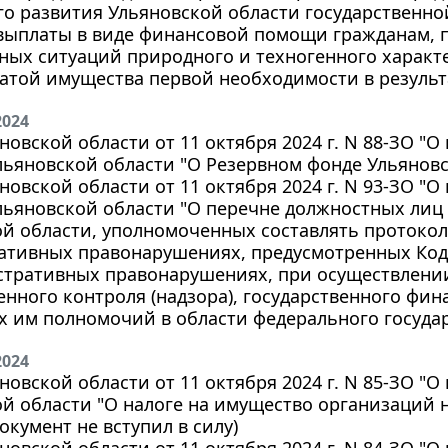
о развития Ульяновской области государственно
выплаты в виде финансовой помощи гражданам, п
ых ситуаций природного и техногенного характе
ратой имущества первой необходимости в резуль
2024
новской области от 11 октября 2024 г. N 88-ЗО "
льяновской области "О Резервном фонде Ульянов
новской области от 11 октября 2024 г. N 93-ЗО "
льяновской области "О перечне должностных лиц
й области, уполномоченных составлять протоко
ативных правонарушениях, предусмотренных Ко
стративных правонарушениях, при осуществлени
енного контроля (надзора), государственного фин
 им полномочий в области федерального госуда
2024
новской области от 11 октября 2024 г. N 85-ЗО "
й области "О налоге на имущество организаций 
документ не вступил в силу)
новской области от 11 октября 2024 г. N 84-ЗО "