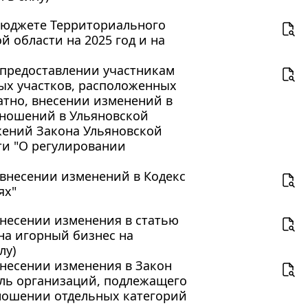
О бюджете Территориального
 области на 2025 год и на
О предоставлении участникам
ых участков, расположенных
атно, внесении изменений в
тношений в Ульяновской
жений Закона Ульяновской
ти "О регулировании
О внесении изменений в Кодекс
ях"
 внесении изменения в статью
 на игорный бизнес на
лу)
 внесении изменения в Закон
ыль организаций, подлежащего
тношении отдельных категорий