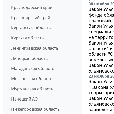
30 ноября 2
Краснодарский край
Закон Улья
фонда обяз
Красноярский край
плановый п
Закон Улья
Курганская область
специальн
на террито
Курская область
Закон Уль
Ленинградская область
области" 
области "О
Липецкая область
земельных
Закон Улья
Магаданская область
Ульяновск
23 ноября 2
Московская область
Закон Улья
1 Закона У
Мурманская область
территории
Закон Улья
Ненецкий АО
Ульяновско
Нижегородская область
зачислению