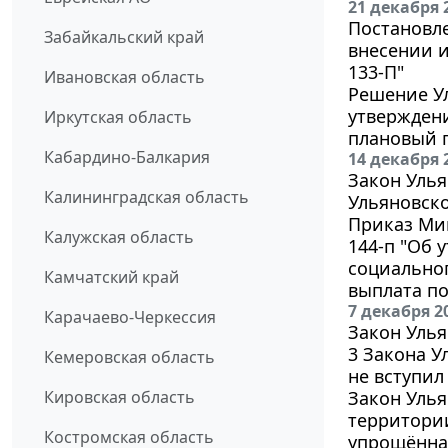
21 декабря 
Постановле
Забайкальский край
внесении и
133-П"
Ивановская область
Решение Ул
утверждени
Иркутская область
плановый п
Кабардино-Балкария
14 декабря 
Закон Улья
Калининградская область
Ульяновско
Приказ Мин
Калужская область
144-п "Об
социальног
Камчатский край
выплата по
7 декабря 2
Карачаево-Черкессия
Закон Улья
3 Закона У
Кемеровская область
не вступил 
Кировская область
Закон Улья
территори
Костромская область
упрощённая