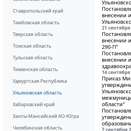
Ульяновско
Постановле
Ставропольский край
внесении и
Ульяновско
Тамбовская область
21 сентября
Постановле
Тверская область
внесении и
Томская область
290-П"
Постановле
Тульская область
внесении и
здравоохра
Тюменская область
14 сентября
Приказ Мин
Удмуртская Республика
утвержден
Ульяновско
Ульяновская область
межмуници
области"
Хабаровский край
Постановле
Ханты-Мансийский АО-Югра
утвержден
образовани
Челябинская область
7 сентября 