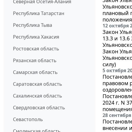
Северная Осетия-Алания
Ульяновско
плановый п
Республика Татарстан
положения 
Республика Тыва
12 октября 
Закон Улья
Республика Хакасия
13.3 и 13.
Ульяновско
Ростовская область
Закон Улья
Ульяновско
Рязанская область
силу)
5 октября 2
Самарская область
Постановле
правовом 
Саратовская область
оздоровлен
Сахалинская область
Постановле
2024 г. N 
Свердловская область
помещения 
28 сентября
Севастополь
Постановле
внесении 
Смоленская область