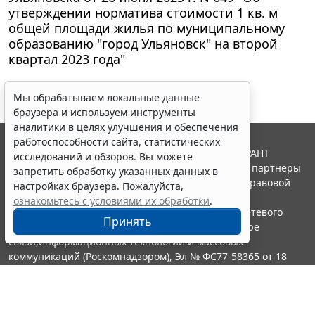
утверждении норматива стоимости 1 кв. м
общей площади жилья по муниципальному
образованию "город Ульяновск" на второй
квартал 2023 года"
Мы обрабатываем локальные данные
браузера и используем инструменты
аналитики в целях улучшения и обеспечения
работоспособности сайта, статистических
© ООО "НПП "ГАРАНТ-СЕРВИС", 2026. Система ГАРАНТ
исследований и обзоров. Вы можете
выпускается с 1990 года. Компания "Гарант" и ее партнеры
запретить обработку указанных данных в
являются участниками Российской ассоциации правовой
настройках браузера. Пожалуйста,
информации ГАРАНТ.
ознакомьтесь с условиями их обработки
.
Портал ГАРАНТ.РУ зарегистрирован в качестве сетевого
Принять
издания Федеральной службой по надзору в сфере
связи,информационных технологий и массовых
коммуникаций (Роскомнадзором), Эл № ФС77-58365 от 18
июня 2014 года.
16+