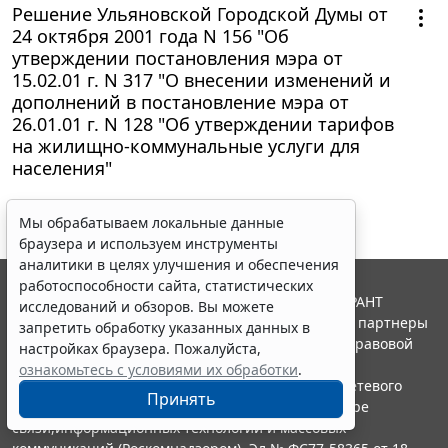
Решение Ульяновской Городской Думы от
24 октября 2001 года N 156 "Об
утверждении постановления мэра от
15.02.01 г. N 317 "О внесении изменений и
дополнений в постановление мэра от
26.01.01 г. N 128 "Об утверждении тарифов
на жилищно-коммунальные услуги для
населения"
Мы обрабатываем локальные данные
браузера и используем инструменты
аналитики в целях улучшения и обеспечения
работоспособности сайта, статистических
© ООО "НПП "ГАРАНТ-СЕРВИС", 2026. Система ГАРАНТ
исследований и обзоров. Вы можете
выпускается с 1990 года. Компания "Гарант" и ее партнеры
запретить обработку указанных данных в
являются участниками Российской ассоциации правовой
настройках браузера. Пожалуйста,
информации ГАРАНТ.
ознакомьтесь с условиями их обработки
.
Портал ГАРАНТ.РУ зарегистрирован в качестве сетевого
Принять
издания Федеральной службой по надзору в сфере
связи,информационных технологий и массовых