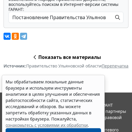
воспользуйтесь поиском в Интернет-версии системы
ГАРАНТ:
Показать все материалы
Источник:
Правительство Ульяновской области
Перепечатка
Мы обрабатываем локальные данные
браузера и используем инструменты
аналитики в целях улучшения и обеспечения
работоспособности сайта, статистических
© ООО "НПП "ГАРАНТ-СЕРВИС", 2026. Система ГАРАНТ
исследований и обзоров. Вы можете
выпускается с 1990 года. Компания "Гарант" и ее партнеры
запретить обработку указанных данных в
являются участниками Российской ассоциации правовой
настройках браузера. Пожалуйста,
информации ГАРАНТ.
ознакомьтесь с условиями их обработки
.
Портал ГАРАНТ.РУ зарегистрирован в качестве сетевого